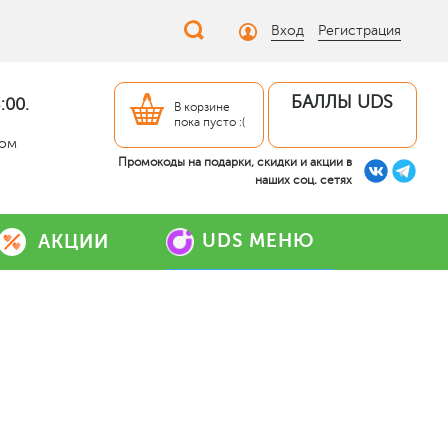
Вход
Регистрация
БАЛЛЫ UDS
:00.
В корзине
пока пусто :(
дом
Промокоды на подарки, скидки и акции в
наших соц. сетях
UDS МЕНЮ
АКЦИИ