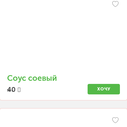
Соус соевый
40
ХОЧУ
30 г.