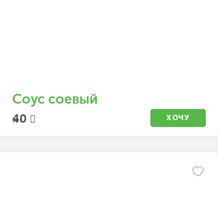
Соус соевый
40
ХОЧУ
30 г.