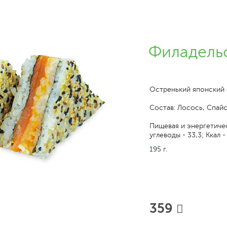
Филадель
Остренький японский с
Состав: Лосось, Спайс
Пищевая и энергетическ
углеводы - 33,3; Ккал -
195 г.
359