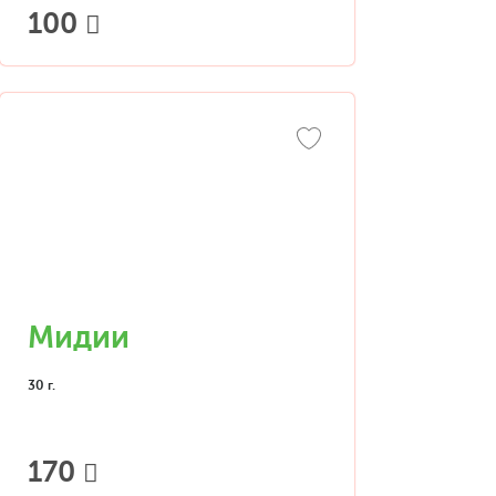
100
Мидии
30 г.
170