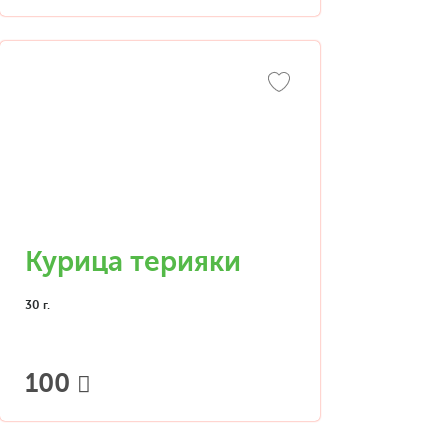
Курица терияки
30 г.
100