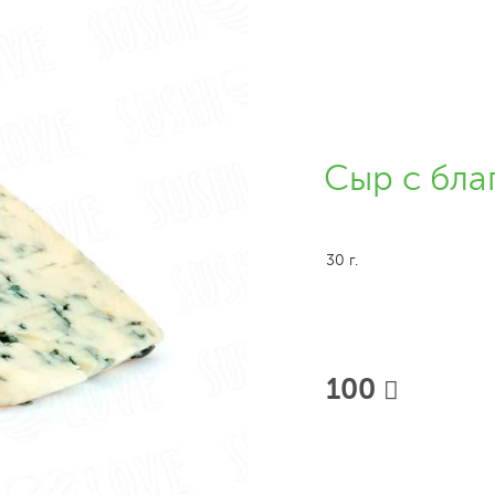
Сыр с бл
30 г.
100